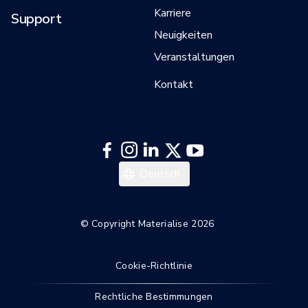
Karriere
Support
Neuigkeiten
Veranstaltungen
Kontakt
日本語
Deutsch
한국어
Italiano
© Copyright Materialise 2026
Español
Cookie-Richtlinie
Français
English
Rechtliche Bestimmungen