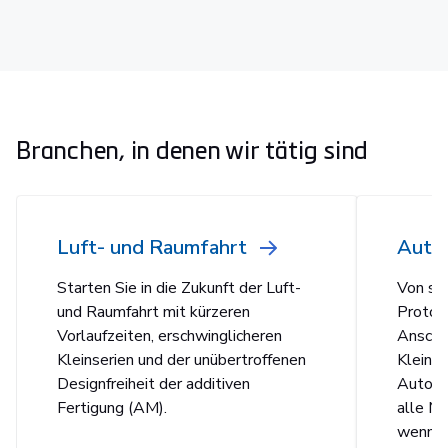
Branchen, in denen wir tätig sind
Luft- und Raumfahrt
Auto
Starten Sie in die Zukunft der Luft-
Von sch
und Raumfahrt mit kürzeren
Protot
Vorlaufzeiten, erschwinglicheren
Anscha
Kleinserien und der unübertroffenen
Kleinse
Designfreiheit der additiven
Automo
Fertigung (AM).
alle Mö
wenn Si