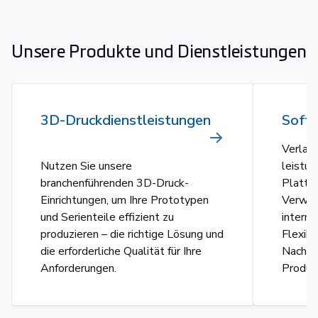
Unsere Produkte und Dienstleistungen
3D-Druckdienstleistungen
Soft
Verlass
Nutzen Sie unsere
leistun
branchenführenden 3D-Druck-
Plattf
Einrichtungen, um Ihre Prototypen
Verwal
und Serienteile effizient zu
intern
produzieren – die richtige Lösung und
Flexibi
die erforderliche Qualität für Ihre
Nachha
Anforderungen.
Produk