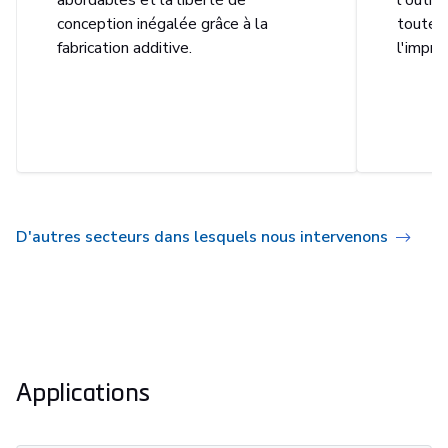
abordables et la liberté de
l'outil
conception inégalée grâce à la
toutes 
fabrication additive.
l'impre
D'autres secteurs dans lesquels nous intervenons
Applications