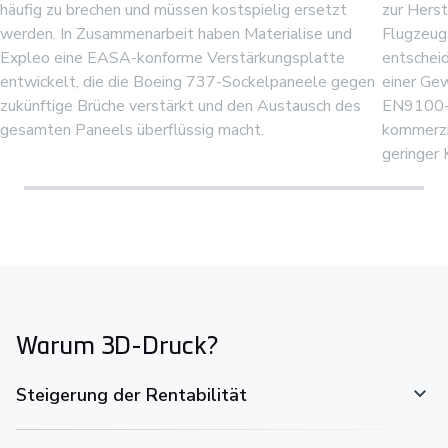
häufig zu brechen und müssen kostspielig ersetzt
zur Hers
werden. In Zusammenarbeit haben Materialise und
Flugzeugs
Expleo eine EASA-konforme Verstärkungsplatte
entscheid
entwickelt, die die Boeing 737-Sockelpaneele gegen
einer Ge
zukünftige Brüche verstärkt und den Austausch des
EN9100-Ze
gesamten Paneels überflüssig macht.
kommerzi
geringer K
Warum 3D-Druck?
Steigerung der Rentabilität