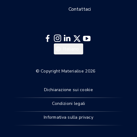
Contattaci
Español
Italiano
Deutsch
Français
© Copyright Materialise 2026
English
Dichiarazione sui cookie
Condizioni legali
Informativa sulla privacy