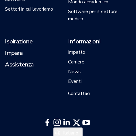
Mondo accademico
Settori in cui lavoriamo
Software per il settore
medico
Ispirazione
Informazioni
Impara
Impatto
Carriere
Assistenza
News
Eventi
Contattaci
Español
Italiano