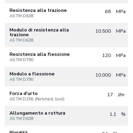
Resistenza alla trazione
68
MPa
ASTM D638
Modulo di resistenza alla
10.500
MPa
trazione
ASTM D638
Resistenza alla flessione
120
MPa
ASTM D790
Modulo a flessione
10.000
MPa
ASTM D790
Forza d'urto
17
J/m
ASTM D256 (Notched, Izod)
Allungamento a rottura
1,1
%
ASTM D638
Rigidità