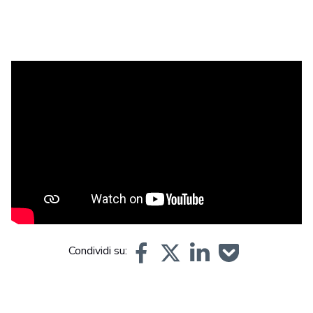
Stereolithography (SLA) is one of the earliest 3D printing
technologies, and it remains a popular choice decades after
its inception. SLA creates highly detailed prints quickly,
making it the perfect match for prototypes and display
pieces. The automotive and art industries in particular turn
to SLA for these impressive features.
Condividi su: