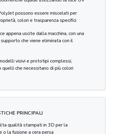
polimeriche liquide utilizzando la luce UV
 PolyJet possono essere miscelati per
oprietà, colori e trasparenza specifici
isce appena uscite dalla macchina, con una
i supporto che viene eliminata con il
modelli visivi e prototipi complessi,
 quelli che necessitano di più colori
TICHE PRINCIPALI
alta qualità stampati in 3D per la
e o la fusione a cera persa