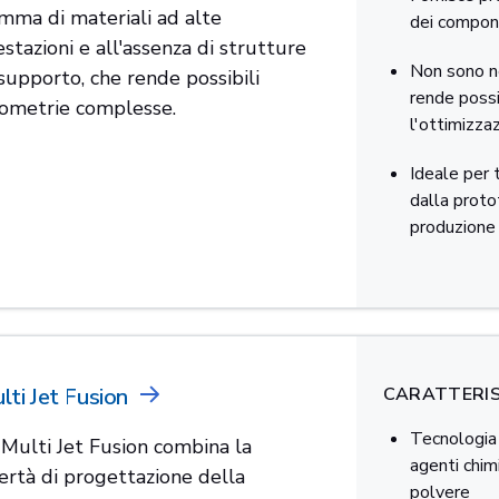
mma di materiali ad alte
dei compone
estazioni e all'assenza di strutture
Non sono ne
 supporto, che rende possibili
rende possi
ometrie complesse.
l'ottimizza
Ideale per t
dalla protot
produzione
lti Jet Fusion
CARATTERIS
Tecnologia 
 Multi Jet Fusion combina la
agenti chimi
bertà di progettazione della
polvere