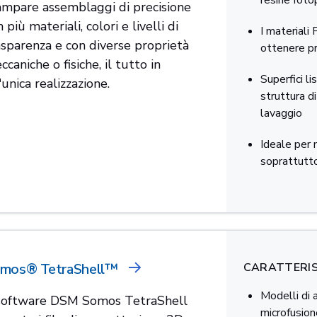
resine foto
ampare assemblaggi di precisione
 più materiali, colori e livelli di
I materiali
asparenza e con diverse proprietà
ottenere pr
caniche o fisiche, il tutto in
Superfici l
'unica realizzazione.
struttura d
lavaggio
Ideale per 
soprattutto
mos® TetraShell™
CARATTERIS
Modelli di 
 software DSM Somos TetraShell
microfusion