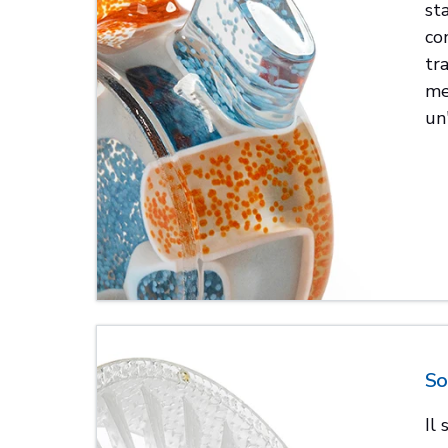
st
con
tr
mec
un
So
Il