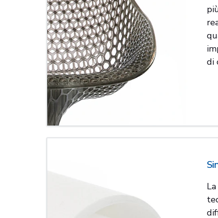
più
rea
qu
im
di
Si
La
te
dif