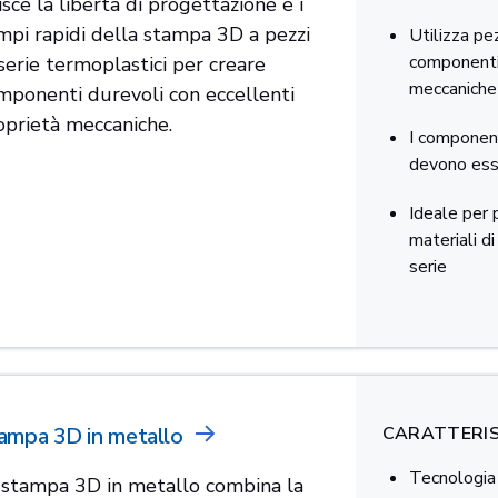
sce la libertà di progettazione e i
mpi rapidi della stampa 3D a pezzi
Utilizza pez
componenti 
 serie termoplastici per creare
meccaniche
mponenti durevoli con eccellenti
oprietà meccaniche.
I component
devono ess
Ideale per 
materiali d
serie
ampa 3D in metallo
CARATTERIS
Tecnologia 
 stampa 3D in metallo combina la