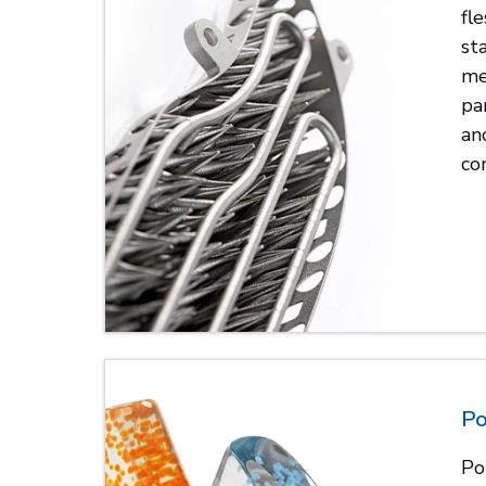
fle
st
me
par
an
co
Po
Pol