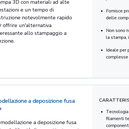
ampa 3D con materiali ad alte
estazioni e un tempo di
Fornisce pr
struzione notevolmente rapido
delle compo
 offrire un'alternativa
Non sono ne
teressante allo stampaggio a
la stampa, 
ezione.
Ideale per p
complesse 
dellazione a deposizione fusa
CARATTERIS
Tecnologia 
filamenti te
 modellazione a deposizione fusa
component