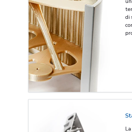
uni
te
di
co
pr
St
La