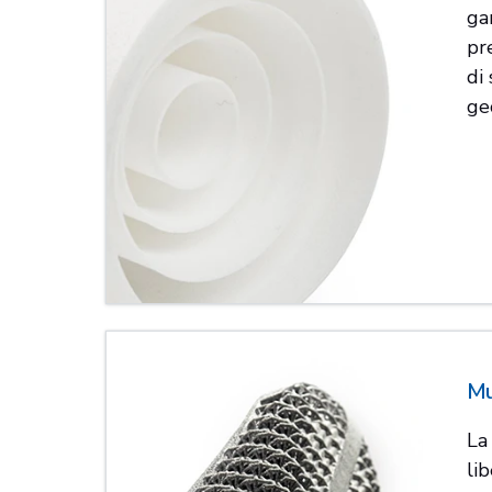
ga
pr
di
ge
Mu
La
li