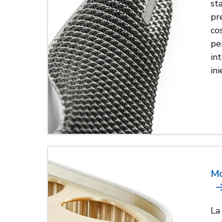
st
pr
co
per
in
ini
Mo
La