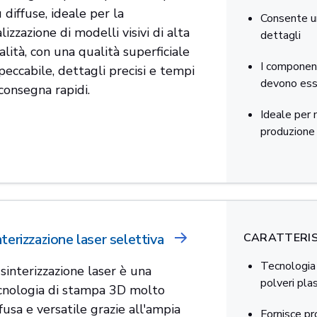
 diffuse, ideale per la
Consente un
lizzazione di modelli visivi di alta
dettagli
alità, con una qualità superficiale
I component
peccabile, dettagli precisi e tempi
devono ess
 consegna rapidi.
Ideale per m
produzione 
nterizzazione laser selettiva
CARATTERIS
Tecnologia 
 sinterizzazione laser è una
polveri pla
cnologia di stampa 3D molto
fusa e versatile grazie all'ampia
Fornisce pr