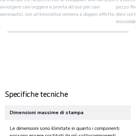
avvolgere cavi leggera e pronta all'uso per cavi
pezzo fi
aeronautici, con un'innovativa cerniera a doppio effetto.
dieci vol
inossidab
Specifiche tecniche
Dimensioni massime di stampa
Le dimensioni sono illimitate in quanto i componenti
possono essere costituiti da più sottocomponenti.