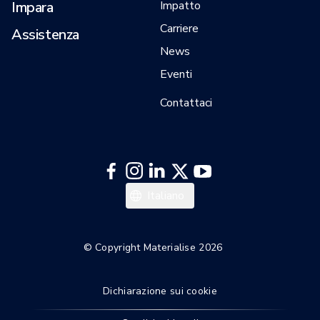
Impara
Impatto
Carriere
Assistenza
News
Eventi
Contattaci
Español
Italiano
Deutsch
Français
© Copyright Materialise 2026
English
Dichiarazione sui cookie