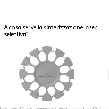
A cosa serve la sinterizzazione laser
selettiva?
La stampa 3D ha permesso di sviluppare una ruota per
L'utilizz