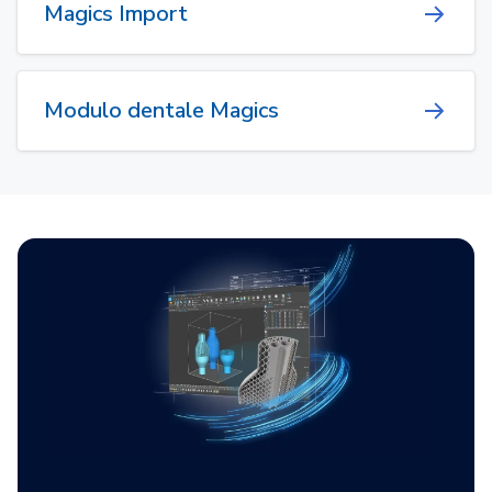
Magics Import
Modulo dentale Magics