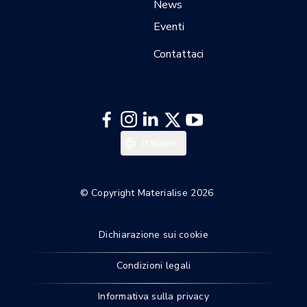
News
Eventi
Contattaci
中文
Italiano
日本語
한국어
© Copyright Materialise 2026
Español
Dichiarazione sui cookie
Deutsch
Français
Condizioni legali
English
Informativa sulla privacy