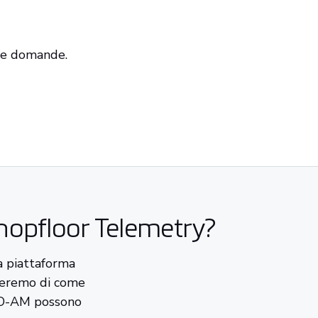
tue domande.
Shopfloor Telemetry?
a piattaforma
leremo di come
CO-AM possono