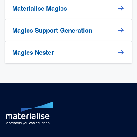
Materialise Magics
Magics Support Generation
Magics Nester