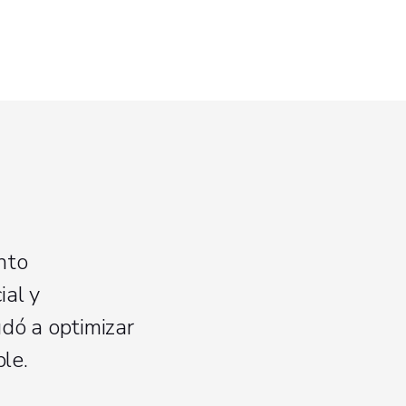
nto
ial y
udó a optimizar
le.