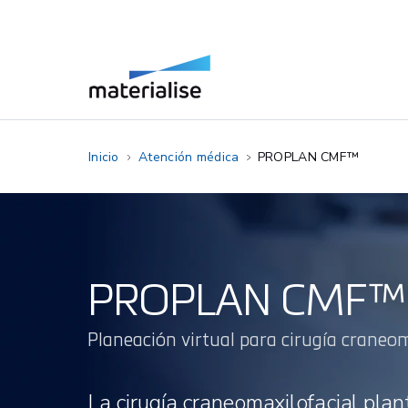
Inicio
Atención médica
PROPLAN CMF™
PROPLAN CMF™
Planeación virtual para cirugía craneom
La cirugía craneomaxilofacial plan