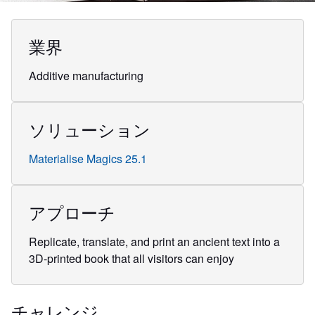
業界
Additive manufacturing
ソリューション
Materialise Magics 25.1
アプローチ
Replicate, translate, and print an ancient text into a
3D-printed book that all visitors can enjoy
チャレンジ