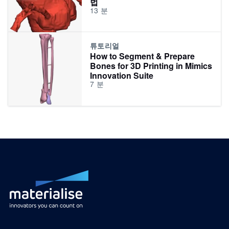
법
13
분
튜토리얼
How to Segment & Prepare
Bones for 3D Printing in Mimics
Innovation Suite
7
분