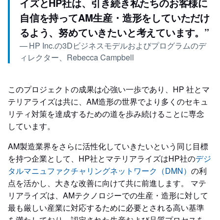
イズとHP社は、引き続き私たちのお客様に
自信を持ってAM生産・造形をしていただけ
るよう、努めていきたいと考えています。
”
—
HP Inc.の3Dビジネスモデルおよびプログラムのデ
ィレクター、Rebecca Campbell
このプロジェクトの成果は心強い一歩であり、HP 社とマ
テリアライズは共に、AM造形の世界でより多くのセキュ
リティ対策を達成するための道を歩み続けることに専念
しています。
AM製造業界をさらに活性化していきたいという同じ目標
を持つ企業として、HP社とマテリアライズはHP社の
デジ
タルマニュファクチャリングネットワーク（DMN）
の利
点を活かし、大きな改善に向けて共に前進します。 マテ
リアライズは、AMテクノロジーでの生産・造形に対して
最も厳しい産業に対応するために必要とされる高い基準
を満たしており、認定された生産および品質プロセスを