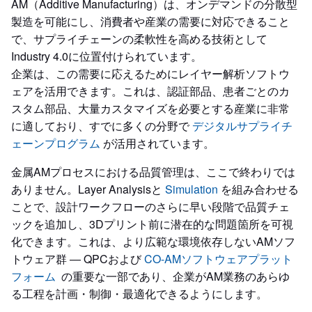
AM（Additive Manufacturing）は、オンデマンドの分散型
製造を可能にし、消費者や産業の需要に対応できること
で、サプライチェーンの柔軟性を高める技術として
Industry 4.0に位置付けられています。
企業は、この需要に応えるためにレイヤー解析ソフトウ
ェアを活用できます。これは、認証部品、患者ごとのカ
スタム部品、大量カスタマイズを必要とする産業に非常
に適しており、すでに多くの分野で
デジタルサプライチ
ェーンプログラム
が活用されています。
金属AMプロセスにおける品質管理は、ここで終わりでは
ありません。Layer Analysisと
Simulation
を組み合わせる
ことで、設計ワークフローのさらに早い段階で品質チェ
ックを追加し、3Dプリント前に潜在的な問題箇所を可視
化できます。これは、より広範な環境依存しないAMソフ
トウェア群 ― QPCおよび
CO-AMソフトウェアプラット
フォーム
の重要な一部であり、企業がAM業務のあらゆ
る工程を計画・制御・最適化できるようにします。