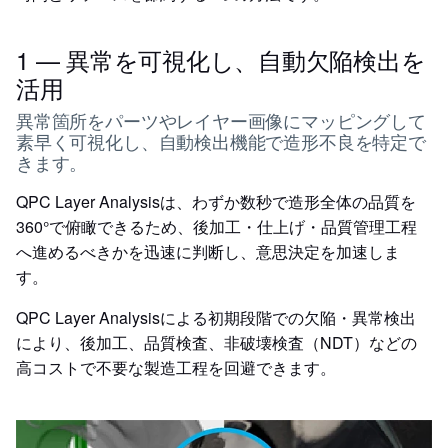
1 — 異常を可視化し、自動欠陥検出を
活用
異常箇所をパーツやレイヤー画像にマッピングして
素早く可視化し、自動検出機能で造形不良を特定で
きます。
QPC Layer Analysisは、わずか数秒で造形全体の品質を
360°で俯瞰できるため、後加工・仕上げ・品質管理工程
へ進めるべきかを迅速に判断し、意思決定を加速しま
す。
QPC Layer Analysisによる初期段階での欠陥・異常検出
により、後加工、品質検査、非破壊検査（NDT）などの
高コストで不要な製造工程を回避できます。