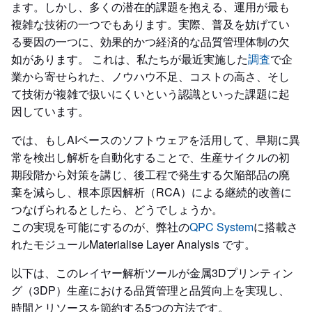
ます。しかし、多くの潜在的課題を抱える、運用が最も
複雑な技術の一つでもあります。実際、普及を妨げてい
る要因の一つに、効果的かつ経済的な品質管理体制の欠
如があります。 これは、私たちが最近実施した
調査
で企
業から寄せられた、ノウハウ不足、コストの高さ、そし
て技術が複雑で扱いにくいという認識といった課題に起
因しています。
では、もしAIベースのソフトウェアを活用して、早期に異
常を検出し解析を自動化することで、生産サイクルの初
期段階から対策を講じ、後工程で発生する欠陥部品の廃
棄を減らし、根本原因解析（RCA）による継続的改善に
つなげられるとしたら、どうでしょうか。
この実現を可能にするのが、弊社の
QPC System
に搭載さ
れたモジュールMaterialise Layer Analysis です。
以下は、このレイヤー解析ツールが金属3Dプリンティン
グ（3DP）生産における品質管理と品質向上を実現し、
時間とリソースを節約する5つの方法です。