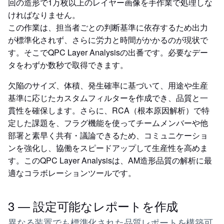
回の造形で1万枚以上のレイヤー画像を手作業で処理しな
ければなりません。
この作業は、担当者ごとの判断基準に依存するため出力
が標準化されず、さらに労力と時間がかかるのが現状で
す。そこでQPC Layer Analysisの出番です。必要なデー
タをわずか数秒で取得できます。
欠陥のサイズ、体積、発生確率に基づいて、用途や生産
基準に応じたカスタムフィルターを作成でき、品質と一
貫性を確保します。さらに、RCA（根本原因解析）で特
定した課題を、フラグ機能を使ってチームメンバーや他
部署と素早く共有・議論できるため、コミュニケーショ
ンを強化し、協働をスピードアップして生産性を高めま
す。このQPC Layer Analysisは、AM造形品質の解析に最
適なコラボレーションツールです。
3 — 設定可能なレポートを作成
異なる装置でも標準化された品質レポートを構築可