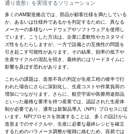
通り造形）を実現するソリューション
多くのAM製造拠点では、部品が顧客仕様を満たしている
か、あるいは仕様外であるかを判定するために、異なる
メーカーの多様なハードウェアやソフトウェアを使用し
ています。こうした方法は、企業に柔軟性やカスタマイ
ズ性をもたらしますが、一方で設備との互換性の問題を
引き起こす可能性があります。その結果、効率の低下や
生産サイクルの混乱を招き、最終的にはリードタイムに
影響を及ぼす恐れがあります。
これらの課題は、造形不良の判定が生産工程の後半で行
われた場合にさらに深刻化し、生産コストや作業負荷の
増加につながります。さらに、航空宇宙や医療用途部品
といった厳格な要求を持つ産業では、認証された生産体
制が必要であり、通常は新製品導入（NPI）プロセスに従
います。NPIプロセスを加速することは、多くの設計から
造形までのサイクルや、生産に必要な最終レシピを確立
するためのパラメータ調整が複雑に絡むため、容易では