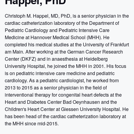
Christoph M. Happel, MD, PhD, is a senior physician in the
cardiac catheterization laboratory of the Department of
Pediatric Cardiology and Pediatric Intensive Care
Medicine at Hannover Medical School (MHH). He
completed his medical studies at the University of Frankfurt
am Main. After working at the German Cancer Research
Center (DKFZ) and in anaesthesia at Heidelberg
University Hospital, he joined the MHH in 2001. His focus
is on pediatric intensive care medicine and pediatric
cardiology. As a pediatric cardiologist, he worked from
2013 to 2015 as a senior physician in the field of
interventional therapy for congenital heart defects at the
Heart and Diabetes Center Bad Oeynhausen and the
Children's Heart Center at Giessen University Hospital. He
has been head of the cardiac catheterization laboratory at
the MHH since mid-2015.