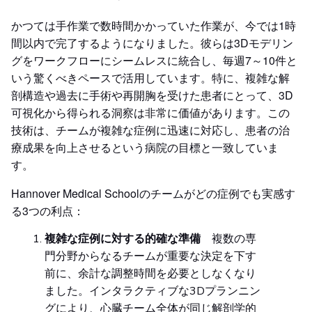
かつては手作業で数時間かかっていた作業が、今では1時
間以内で完了するようになりました。彼らは3Dモデリン
グをワークフローにシームレスに統合し、毎週7～10件と
いう驚くべきペースで活用しています。特に、複雑な解
剖構造や過去に手術や再開胸を受けた患者にとって、3D
可視化から得られる洞察は非常に価値があります。この
技術は、チームが複雑な症例に迅速に対応し、患者の治
療成果を向上させるという病院の目標と一致していま
す。
Hannover Medical Schoolのチームがどの症例でも実感す
る3つの利点：
複雑な症例に対する的確な準備
複数の専
門分野からなるチームが重要な決定を下す
前に、余計な調整時間を必要としなくなり
ました。インタラクティブな3Dプランニン
グにより、心臓チーム全体が同じ解剖学的