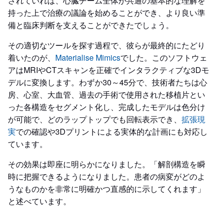
されていれば、心臓チーム全体が共通の基本的な理解を
持った上で治療の議論を始めることができ、より良い準
備と臨床判断を支えることができたでしょう。
その適切なツールを探す過程で、彼らが最終的にたどり
着いたのが、
Materialise Mimics
でした。このソフトウェ
アはMRIやCTスキャンを正確でインタラクティブな3Dモ
デルに変換します。わずか30～45分で、技術者たちは心
房、心室、大血管、過去の手術で使用された移植片とい
った各構造をセグメント化し、完成したモデルは色分け
が可能で、どのラップトップでも回転表示でき、
拡張現
実
での確認や3Dプリントによる実体的な計画にも対応し
ています。
その効果は即座に明らかになりました。「解剖構造を瞬
時に把握できるようになりました。患者の病変がどのよ
うなものかを非常に明確かつ直感的に示してくれます」
と述べています。