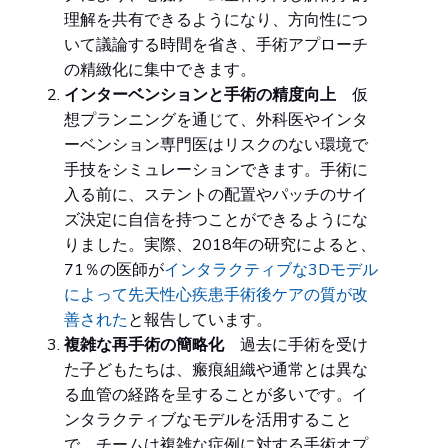
理解を共有できるようになり、方向性につ
いて議論する時間を省き、手術アプローチ
の精緻化に集中できます。
インターベンションと手術の精度向上
仮
想プランニングを通じて、外科医やインタ
ーベンション専門医はリスクのない環境で
手技をシミュレーションできます。手術に
入る前に、ステントの配置やパッチのサイ
ズ決定に自信を持つことができるようにな
りました。実際、2018年の研究によると、
71％の医師が
インタラクティブな3Dモデル
によって先天性心疾患手術後ケアの質が改
善された
と報告しています。
複雑な再手術の簡略化
過去に手術を受け
た子どもたちは、瘢痕組織や通常とは異な
る血管の経路を呈することが多いです。イ
ンタラクティブなモデルを活用すること
で、チームは複雑な症例に対する手術オプ