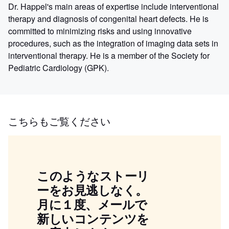
Dr. Happel's main areas of expertise include interventional
therapy and diagnosis of congenital heart defects. He is
committed to minimizing risks and using innovative
procedures, such as the integration of imaging data sets in
interventional therapy. He is a member of the Society for
Pediatric Cardiology (GPK).
こちらもご覧ください
このようなストーリ
ーをお見逃しなく。
月に１度、メールで
新しいコンテンツを