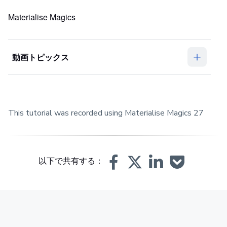
Materialise Magics
動画トピックス
This tutorial was recorded using Materialise Magics 27
以下で共有する：