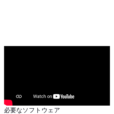
Workflow AutomationツールやCO-
AMソフトウェアプラットフォームお
よび Machine Managerとの連携によ
る、Magics27のグレードアップした
最新機能をご覧ください。
必要なソフトウェア