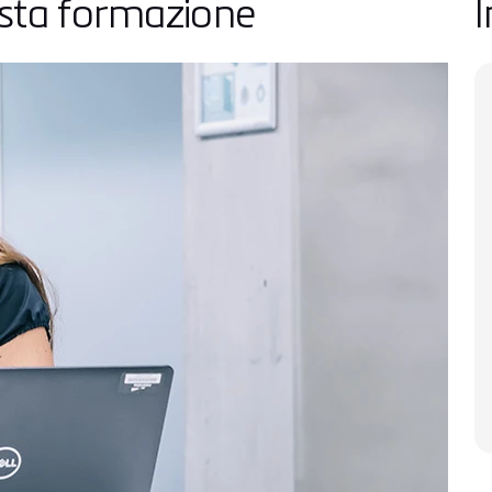
esta formazione
I