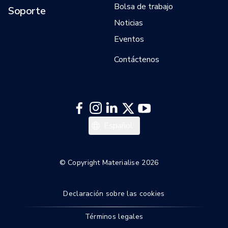
Bolsa de trabajo
Soporte
Noticias
Eventos
Contáctenos
日本語
Español
한국어
Italiano
© Copyright Materialise 2026
Deutsch
Declaración sobre las cookies
Français
English
Términos legales