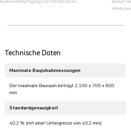
Kleinserienfertigung von Metallteilen.
Bedarf an
Werkzeu
Technische Daten
Maximale Baujobabmessungen
Der maximale Bauraum beträgt 2.100 x 700 x 800
mm
Standardgenauigkeit
±0,2 % (mit einer Untergrenze von ±0,2 mm)