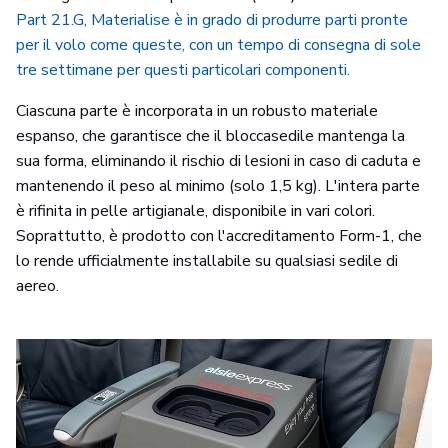
Part 21.G, Materialise è in grado di produrre parti pronte
per il volo come queste, con un tempo di consegna di sole
tre settimane per questi particolari componenti.
Ciascuna parte è incorporata in un robusto materiale
espanso, che garantisce che il bloccasedile mantenga la
sua forma, eliminando il rischio di lesioni in caso di caduta e
mantenendo il peso al minimo (solo 1,5 kg). L'intera parte
è rifinita in pelle artigianale, disponibile in vari colori.
Soprattutto, è prodotto con l'accreditamento Form-1, che
lo rende ufficialmente installabile su qualsiasi sedile di
aereo.