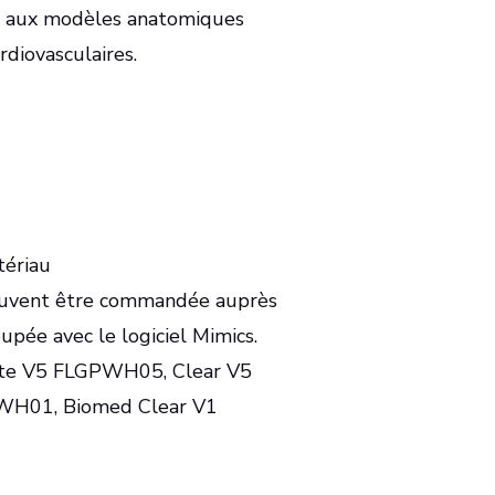
t aux modèles anatomiques
rdiovasculaires.
ériau
euvent être commandée auprès
upée avec le logiciel Mimics.
ite V5 FLGPWH05, Clear V5
WH01, Biomed Clear V1