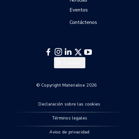
Eventos
Contáctenos
日本語
Español
한국어
Italiano
© Copyright Materialise 2026
Deutsch
Declaración sobre las cookies
Français
English
Términos legales
Aviso de privacidad