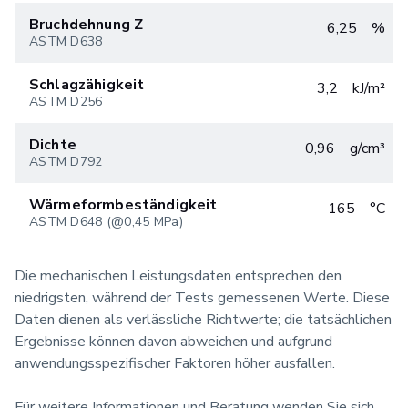
Bruchdehnung Z
6,25
%
ASTM D638
Schlagzähigkeit
3,2
kJ/m²
ASTM D256
Dichte
0,96
g/cm³
ASTM D792
Wärmeformbeständigkeit
165
°C
ASTM D648 (@0,45 MPa)
Die mechanischen Leistungsdaten entsprechen den
niedrigsten, während der Tests gemessenen Werte. Diese
Daten dienen als verlässliche Richtwerte; die tatsächlichen
Ergebnisse können davon abweichen und aufgrund
anwendungsspezifischer Faktoren höher ausfallen.
Für weitere Informationen und Beratung wenden Sie sich