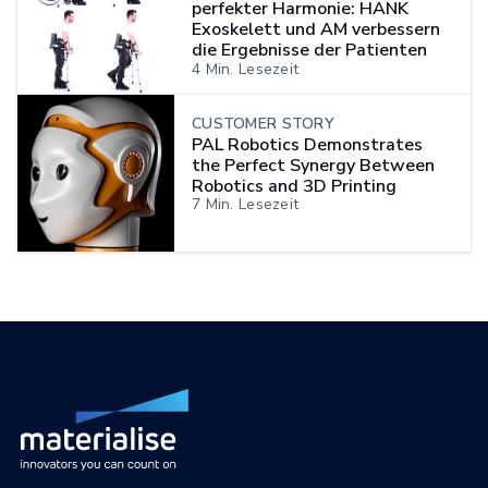
perfekter Harmonie: HANK
Exoskelett und AM verbessern
die Ergebnisse der Patienten
bei der Gangrehabilitation
4
Min. Lesezeit
CUSTOMER STORY
PAL Robotics Demonstrates
the Perfect Synergy Between
Robotics and 3D Printing
7
Min. Lesezeit