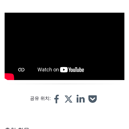
Metal 3D printing combines a robust, timeless material with
an innovative, versatile manufacturing technology. It allows
for the direct manufacturing of complex end-use parts and
facilitates tooling for conventional manufacturing
technologies, reducing costs and lead times. This
technology is also known as direct metal laser sintering
(DMLS) and selective laser melting (SLM).
공유 위치: