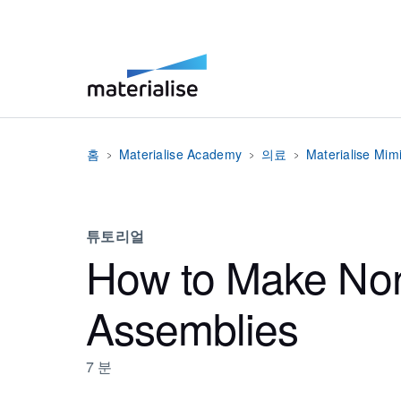
홈
Materialise Academy
의료
Materialise Mim
튜토리얼
How to Make Non
Assemblies
7
분