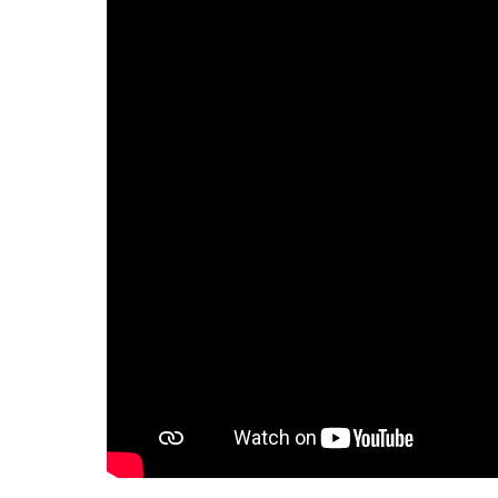
In this tutorial video we will sh
assemblies, create good surface 
volume meshes, as well as assigni
different parts with Materialise 
vertebrae and intervertebral disc 
exercise.
Prerequisites
Materialise Mimics
Materialise 3-matic
FEA module