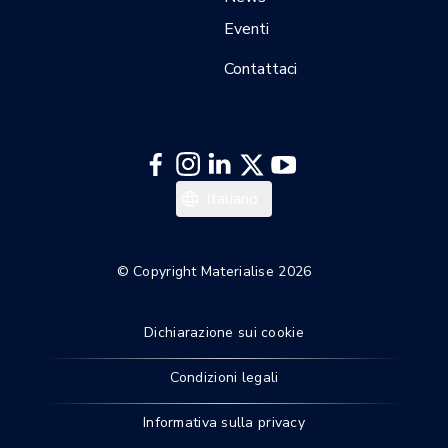
Eventi
Contattaci
Español
Italiano
Deutsch
Français
© Copyright Materialise 2026
English
Dichiarazione sui cookie
Condizioni legali
Informativa sulla privacy