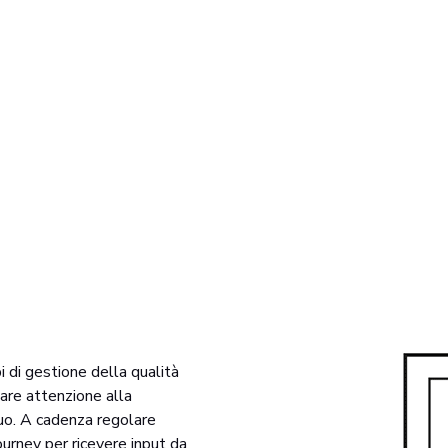
i di gestione della qualità
re attenzione alla
nuo. A cadenza regolare
urney per ricevere input da