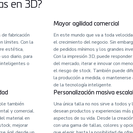
as en 3D?
Mayor agilidad comercial
 de fabricación
En este mundo que va a toda velocidad,
en límites. Con la
el crecimiento del negocio. Sin embar
re estética,
de pedidos mínimos y los grandes inven
uso diario, para
Con la impresión 3D, puede responder
inteligentes o
del mercado, iterar e innovar con menor
el riesgo de stock. También puede dif
la producción a medida, o mantenerse a
de la tecnología inteligente.
idad
Personalización masiva escala
ible también
Una única talla no nos sirve a todos y
ntal y comercial.
desean productos y experiencias más 
del material en
aspectos de su vida. Desde la creació
stock, mejorar
con una gama de tallas, colores y opci
rse ágil desde un
que elegir, hasta la posibilidad de ofr