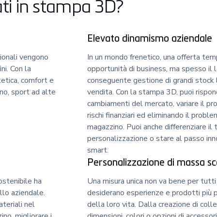
ati in stampa 3D?
Elevato dinamismo aziendale
zionali vengono
In un mondo frenetico, una offerta tem
ni. Con la
opportunità di business, ma spesso il 
etica, comfort e
conseguente gestione di grandi stock li
ano, sport ad alte
vendita. Con la stampa 3D, puoi rispo
cambiamenti del mercato, variare il p
rischi finanziari ed eliminando il probl
magazzino. Puoi anche differenziare il 
personalizzazione o stare al passo in
smart.
Personalizzazione di massa sc
ostenibile ha
Una misura unica non va bene per tutti 
llo aziendale.
desiderano esperienze e prodotti più p
teriali nel
della loro vita. Dalla creazione di coll
ino, migliorare i
dimensioni, colori o opzioni di accessori