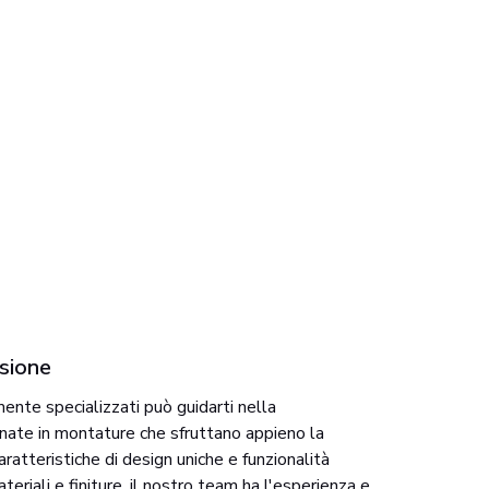
isione
mente specializzati può guidarti nella
enate in montature che sfruttano appieno la
atteristiche di design uniche e funzionalità
ateriali e finiture, il nostro team ha l'esperienza e