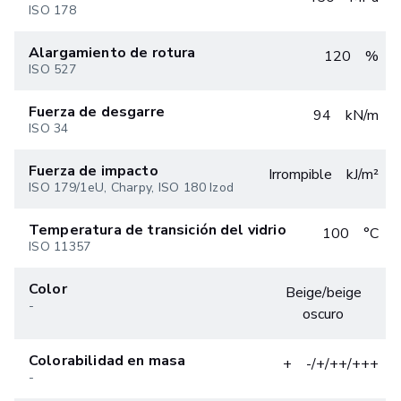
ISO 178
Alargamiento de rotura
120
%
ISO 527
Fuerza de desgarre
94
kN/m
ISO 34
Fuerza de impacto
Irrompible
kJ/m²
ISO 179/1eU, Charpy, ISO 180 Izod
Temperatura de transición del vidrio
100
°C
ISO 11357
Color
Beige/beige
-
oscuro
Colorabilidad en masa
+
-/+/++/+++
-