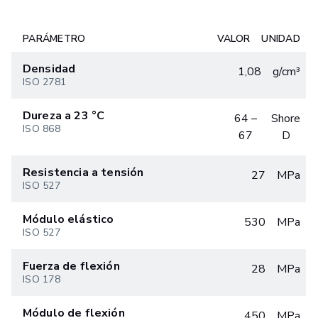
PARÁMETRO
VALOR
UNIDAD
Densidad
1,08
g/cm³
ISO 2781
Dureza a 23 °C
64 –
Shore
ISO 868
67
D
Resistencia a tensión
27
MPa
ISO 527
Módulo elástico
530
MPa
ISO 527
Fuerza de flexión
28
MPa
ISO 178
Módulo de flexión
450
MPa