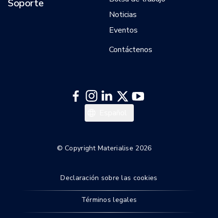
Soporte
Noticias
Eventos
Contáctenos
日本語
Español
한국어
Italiano
© Copyright Materialise 2026
Deutsch
Declaración sobre las cookies
Français
English
Términos legales