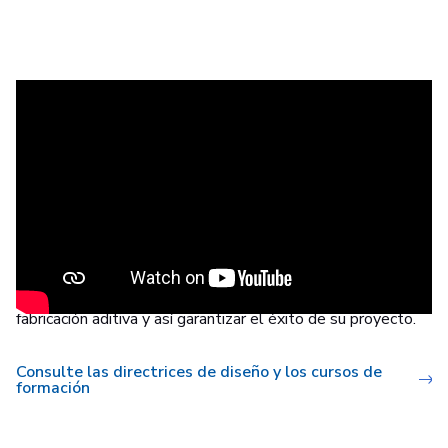
Diseño maestro para la fabricación
aditiva
El diseño adecuado influye en gran medida en el
rendimiento y la funcionalidad de una pieza. Descubra
consejos, trucos y errores que debe evitar al diseñar para la
fabricación aditiva y así garantizar el éxito de su proyecto.
Consulte las directrices de diseño y los cursos de
formación