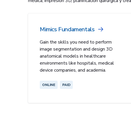
médica, impresión 3D, planificación quirúrgica y cr
Mimics Fundamentals
Gain the skills you need to perform
image segmentation and design 3D
anatomical models in healthcare
environments like hospitals, medical
device companies, and academia.
ONLINE
PAID