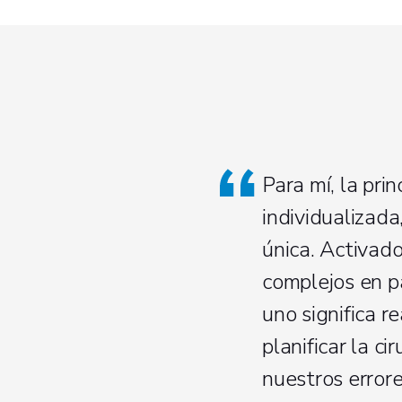
Para mí, la pri
individualizad
única. Activad
complejos en pa
uno significa 
planificar la c
nuestros errores