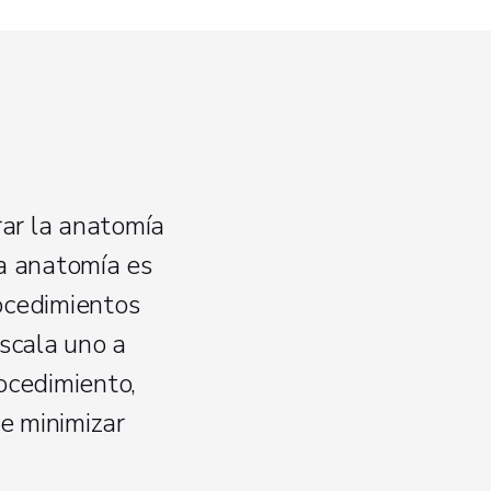
rar la anatomía
da anatomía es
rocedimientos
escala uno a
ocedimiento,
de minimizar