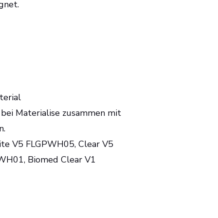
gnet.
erial
bei Materialise zusammen mit
n.
hite V5 FLGPWH05, Clear V5
WH01, Biomed Clear V1