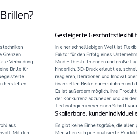
rillen?
Gesteigerte Geschäftsflexibili
gstechniken
In einer schnelllebigen Welt ist Flexi
ne Grenzen
Faktor für den Erfolg eines Unterneh
ekte Verbindung
Mindestbestellmengen und große Lage
ine Brille für
hinderlich. 3D-Druck erlaubt es, schn
 begeisterte
reagieren, Iterationen und Innovatione
n herstellen
finanziellen Risiko durchzuführen und d
Es ist außerdem möglich, Ihre Produkt
der Konkurrenz abzuheben und bei der 
Technologien immer einen Schritt vora
Skalierbare, kundenindividuel
wohl aus
Es gibt keine Einheitsgröße, die alle
nnvoll. Mit dem
Menschen sich personalisierte Produkt