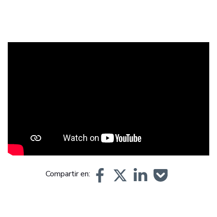
Multi Jet Fusion (MJF) delivers low porosity parts with
excellent surface quality and the ability to print
exceptionally thin walls. This 3D printing technology also
guarantees short lead times, and as a powder-based
technology, it doesn’t require support structures and
enables a high level of design freedom.
Compartir en: