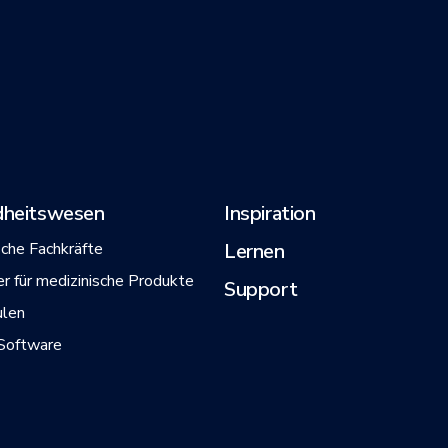
heitswesen
Inspiration
sche Fachkräfte
Lernen
er für medizinische Produkte
Support
ulen
Software