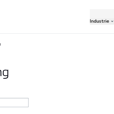
Industrie
g
ng